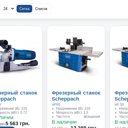
сиональных фрезерных станков имеет ряд
ыгодно отличают его от конкурентов.
Сетка
Список
елем мощностью 2,8 кВт на 380 В (также
оторый обеспечивает работу шпинделя на
об/мин. Разнообразие скорости Molda 5.0F
ачества при обработке заготовок разной
ет наклоняться по оси от -5 &deg; до +45
авую стороны.
зерный станок
Фрезерный станок
Фрез
eppach
Scheppach
Sche
0
HF60
HF 50
ряжение (В): 220
Напряжение (В): 220
Напр
ость (кВт): 0.72
Мощность (кВт): 1,5
Мощно
личии
Частота вращения
Час
шпинделя (об/мин): 11500
шпин
В наличии
В на
5 563 грн.
грн.
– 24000(регулируемая)
- 240
12 388 грн.