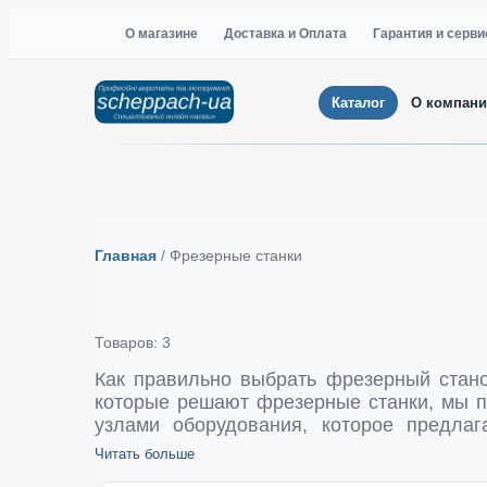
О магазине
Доставка и Оплата
Гарантия и серви
Каталог
О компан
Главная
/
Фрезерные станки
Товаров: 3
Как правильно выбрать фрезерный станок Scheppach Учитыв
которые решают фрезерные станки, мы п
узлами оборудования, которое предлаг
понимания всего его функционала. Л
Читать больше
включает три модели: Scheppach HF50, Sc