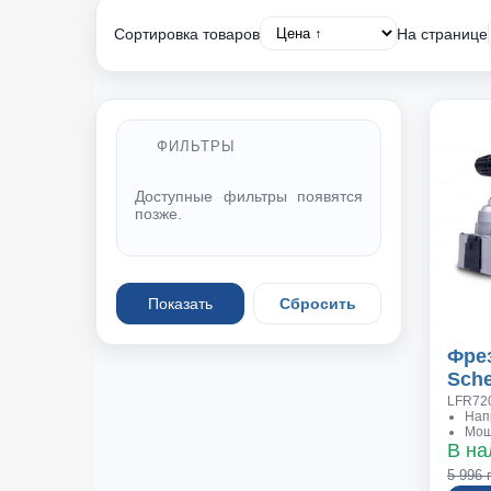
Scheppach Molda 5.0F в линейке профес
существенных преимуществ, которые в
Сортировка товаров
На странице
Фрезерный станок комплектуется двигат
есть модель с двигателем на 220 В), к
четырех скоростях: 1800/3000/6000/9000 
определяет и более широкий диапазон к
твердости. Шпиндель диаметром 30 мм мож
ФИЛЬТРЫ
&deg; и вращаться как в левую так и в пр
Доступные фильтры появятся
позже.
Показать
Сбросить
Фре
Sch
LFR72
Нап
Мощн
В на
5 996 