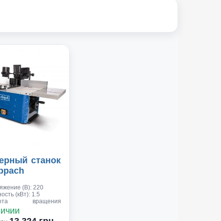
ерный станок
ppach
яжение (В): 220
сть (кВт): 1.5
тота вращения
деля (об/мин): 11500
личии
00
13 324 грн.