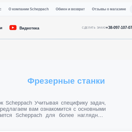
с
О компании Scheppach
Обмен и возврат
Отзывы о магазине
+38-097-107-0
ии
Видеотека
СДЕЛАТЬ ЗАКАЗ
Фрезерные станки
ая специфику задач,
редлагаем вам ознакомится с основными
ается Scheppach для более наглядного
инейка фрезерных станков Scheppach
heppach Molda 3.0, Scheppach Molda 5.0F.