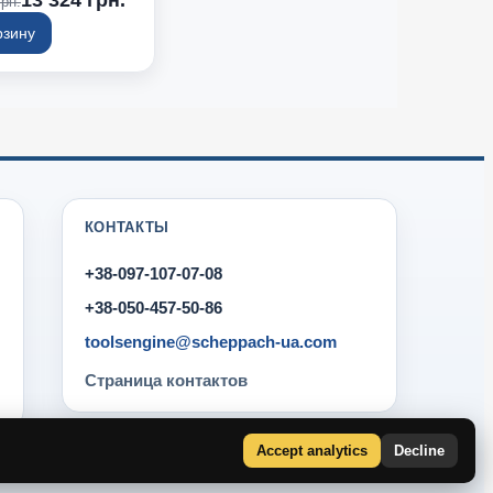
грн.
метр шпинделя
гового зажима) (мм):
рзину
2
шпинделя (мм): 40
еры рабочего стола
 610х360
с. диаметр фрезы
-
метр отверстия в
 (мм): 55
КОНТАКТЫ
+38-097-107-07-08
+38-050-457-50-86
toolsengine@scheppach-ua.com
Страница контактов
Accept analytics
Decline