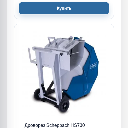
Купить
Дроворез Scheppach HS730