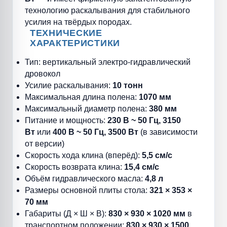
технологию раскалывания для стабильного
усилия на твёрдых породах.
ТЕХНИЧЕСКИЕ
ХАРАКТЕРИСТИКИ
Тип: вертикальный электро-гидравлический
дровокол
Усилие раскалывания:
10 тонн
Максимальная длина полена:
1070 мм
Максимальный диаметр полена:
380 мм
Питание и мощность:
230 В ~ 50 Гц, 3150
Вт
или
400 В ~ 50 Гц, 3500 Вт
(в зависимости
от версии)
Скорость хода клина (вперёд):
5,5 см/с
Скорость возврата клина:
15,4 см/с
Объём гидравлического масла:
4,8 л
Размеры основной плиты стола:
321 × 353 ×
70 мм
Габариты (Д × Ш × В):
830 × 930 × 1020 мм
в
транспортном положении;
830 × 930 × 1500