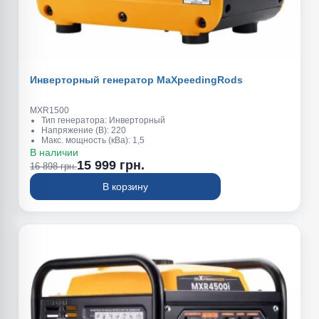
Инверторный генератор MaXpeedingRods
MXR1500
Тип генератора: Инверторный
Напряжение (В): 220
Макс. мощность (кВа): 1,5
Обьем топливного бака (л): 2,4
В наличии
Вес (кг): 20
15 999 грн.
16 898 грн.
Номинальная мощность (квт): 1,2
В корзину