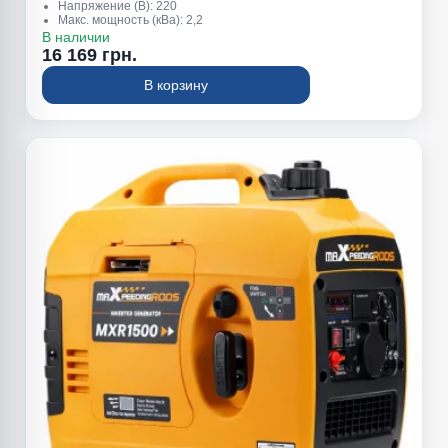
Напряжение (В): 220
Макс. мощность (кВа): 2,2
Обьем топливного бака (л): 14
В наличии
Вес (кг): 43
16 169 грн.
В корзину