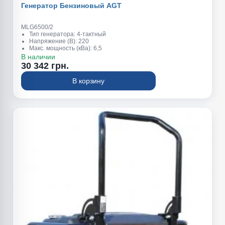
Генератор Бензиновый AGT
MLG6500/2
Тип генератора: 4-тактный
Напряжение (В): 220
Макс. мощность (кВа): 6,5
Обьем топливного бака (л): 25
В наличии
Вес (кг): 89
30 342 грн.
Номинальная мощность (квт): 6,0
В корзину