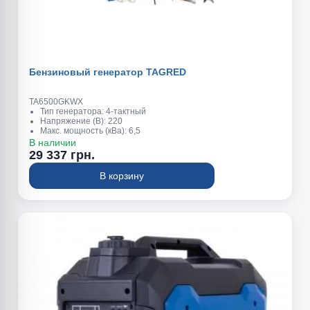
Бензиновый генератор TAGRED
TA6500GKWX
Тип генератора: 4-тактный
Напряжение (В): 220
Макс. мощность (кВа): 6,5
Обьем топливного бака (л): 25
В наличии
Вес (кг): 86
29 337 грн.
В корзину