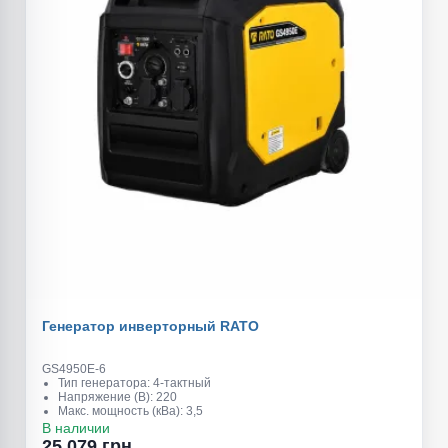
Генератор инверторный RATO
GS4950E-6
Тип генератора: 4-тактный
Напряжение (В): 220
Макс. мощность (кВа): 3,5
Обьем топливного бака (л): 6
В наличии
Обьем масляного картера (л): 0,6
25 079 грн.