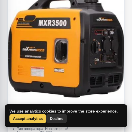
We use analytics cookies to improve the store experience.
Генератор бензиновый инверторный
MaXpeedingRods
Accept analytics
Decline
MXR3500
Тип генератора: Инверторный