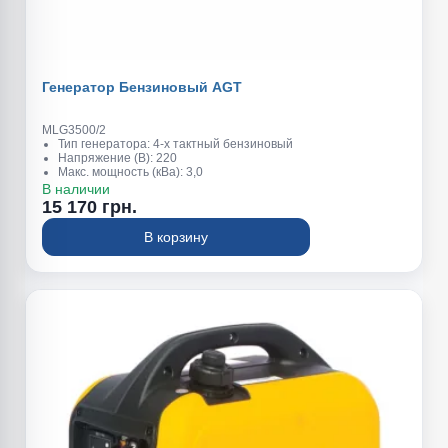
Генератор Бензиновый AGT
MLG3500/2
Тип генератора: 4-х тактный бензиновый
Напряжение (В): 220
Макс. мощность (кВа): 3,0
Обьем топливного бака (л): 15
В наличии
Обьем масляного картера (л): 395 г/кВт
15 170 грн.
Вес (кг): 46
Номинальная мощность (квт): 2,6
В корзину