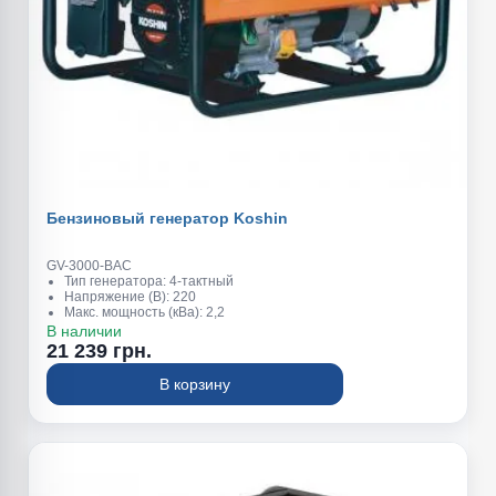
Бензиновый генератор Koshin
GV-3000-BAC
Тип генератора: 4-тактный
Напряжение (В): 220
Макс. мощность (кВа): 2,2
Обьем топливного бака (л): 12,6
В наличии
Вес (кг): 42
21 239 грн.
Номинальная мощность (квт): 2,0
В корзину