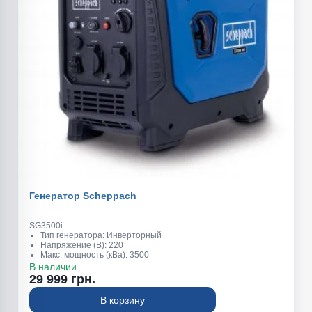
Генератор Scheppach
SG3500i
Тип генератора: Инверторный
Напряжение (В): 220
Макс. мощность (кВа): 3500
Обьем топливного бака (л): 6,3
В наличии
Обьем масляного картера (л): 0,4
29 999 грн.
Вес (кг): 22,5
В корзину