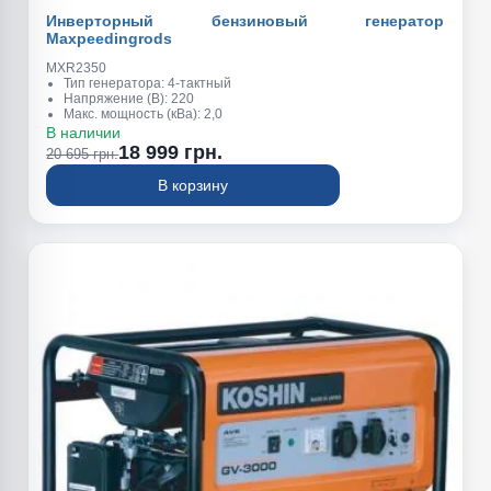
Инверторный бензиновый генератор
Maxpeedingrods
MXR2350
Тип генератора: 4-тактный
Напряжение (В): 220
Макс. мощность (кВа): 2,0
Обьем топливного бака (л): 2,4
В наличии
Вес (кг): 15
18 999 грн.
20 695 грн.
В корзину