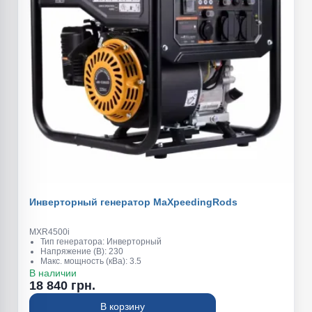
Инверторный генератор MaXpeedingRods
MXR4500i
Тип генератора: Инверторный
Напряжение (В): 230
Макс. мощность (кВа): 3.5
Обьем топливного бака (л): 7.5
В наличии
Вес (кг): 26
18 840 грн.
В корзину