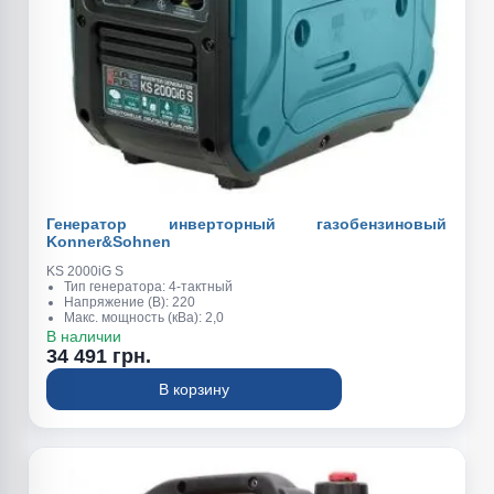
Генератор инверторный газобензиновый
Konner&Sohnen
KS 2000iG S
Тип генератора: 4-тактный
Напряжение (В): 220
Макс. мощность (кВа): 2,0
Обьем топливного бака (л): 5
В наличии
Обьем масляного картера (л): 0,4
34 491 грн.
Вес (кг): 19
Номинальная мощность (квт): 1,8
В корзину
Размеры (см): 500×285×460 мм