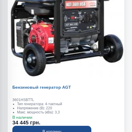
Бензиновый генератор AGT
3601HSBTTL
Тип генератора: 4-тактный
Напряжение (В): 220
Макс. мощность (кВа): 3,3
Обьем топливного бака (л): 15
В наличии
Вес (кг): 55
34 445 грн.
Номинальная мощность (квт): 3,0
Размеры (см): 600×450×470 мм
В корзину