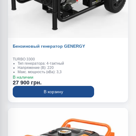
Бензиновый генератор GENERGY
TURBO 3300
Тип генератора: 4-тактный
Напряжение (В): 220
Макс. мощность (кВа): 3,3
Обьем топливного бака (л): 15
В наличии
Вес (кг): 53
27 900 грн.
В корзину