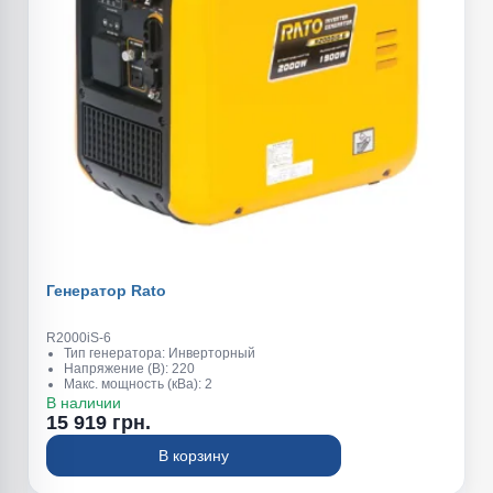
Генератор Rato
R2000iS-6
Тип генератора: Инверторный
Напряжение (В): 220
Макс. мощность (кВа): 2
Обьем топливного бака (л): 4,2
В наличии
Обьем масляного картера (л): 0,35
15 919 грн.
Вес (кг): 24,5
В корзину