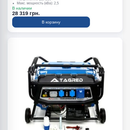
Макс. мощность (кВа): 2,5
Обьем топливного бака (л): 15
В наличии
Вес (кг): 47
28 319 грн.
Номинальная мощность (квт): 2,2
В корзину