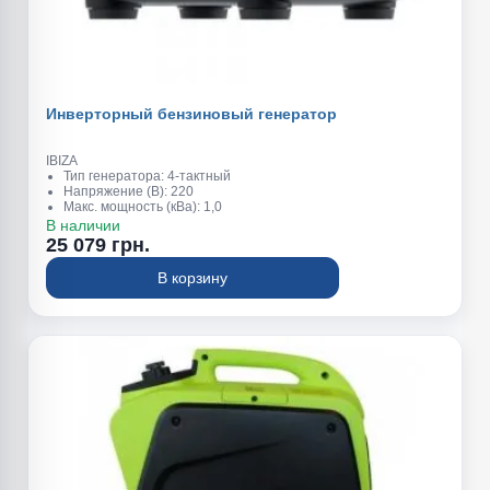
Инверторный бензиновый генератор
IBIZA
Тип генератора: 4-тактный
Напряжение (В): 220
Макс. мощность (кВа): 1,0
Обьем топливного бака (л): 2,8
В наличии
Обьем масляного картера (л): 0,32
25 079 грн.
Вес (кг): 14,9
В корзину