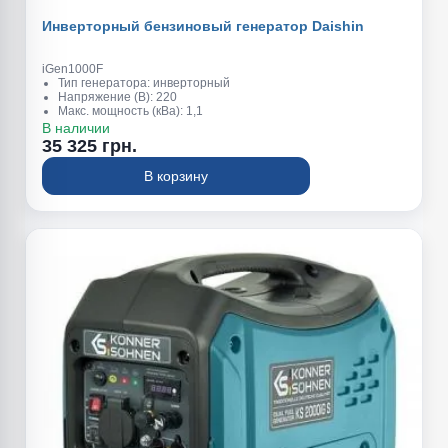
Инверторный бензиновый генератор Daishin
iGen1000F
Тип генератора: инверторный
Напряжение (В): 220
Макс. мощность (кВа): 1,1
Обьем топливного бака (л): 2,2
В наличии
Вес (кг): 14
35 325 грн.
В корзину