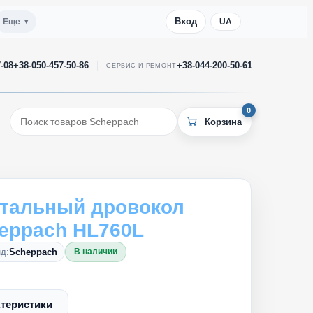
Вход
Еще
UA
7-08
+38-050-457-50-86
+38-044-200-50-61
СЕРВИС И РЕМОНТ
0
нтальный дровокол
eppach HL760L
д:
Scheppach
В наличии
.
теристики