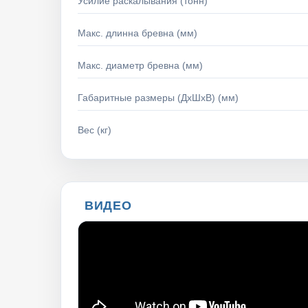
Усилие раскалывания (тонн)
Макс. длинна бревна (мм)
Макс. диаметр бревна (мм)
Габаритные размеры (ДхШхВ) (мм)
Вес (кг)
ВИДЕО