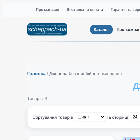
Про магазин
Доставка та оплата
Гарантія та сер
Каталог
Про компа
Головна
/
Джерела безперебійного живлення
Д
Товарів: 4
Сортування товарів
На сторінці