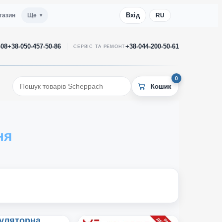
Вхід
газин
Ще
RU
-08
+38-050-457-50-86
+38-044-200-50-61
СЕРВІС ТА РЕМОНТ
0
ня