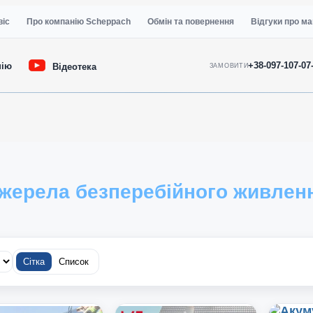
віс
Про компанію Scheppach
Обмін та повернення
Відгуки про ма
+38-097-107-07
нію
Відеотека
ЗАМОВИТИ
жерела безперебійного живлен
Сітка
Список