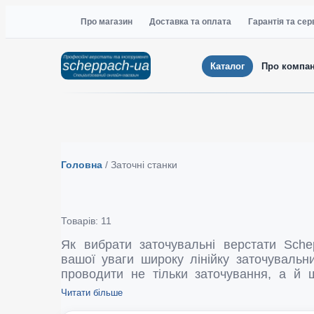
Про магазин
Доставка та оплата
Гарантія та сер
Каталог
Про компа
Головна
/
Заточні станки
Товарів: 11
Як вибрати заточувальні верстати Sсheppach Компанія Sсheppach 
вашої уваги широку лінійку заточувальни
проводити не тільки заточування, а й 
деталей. Спектр застосування такого об
Читати більше
AL, Sсheppach BG 200, Sсheppach BG 15