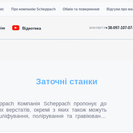
віс
Про компанію Scheppach
Обмін та повернення
Відгуки про ма
+38-097-107-07
нію
Відеотека
ЗАМОВИТИ
Заточні станки
пропонує до
х верстатів, окремі з яких також можуть
шліфування, полірування та гравіювання
ладнання дуже широкий: Sсheppach BG 200
0 - заточувальні верстати; Sheppach BG