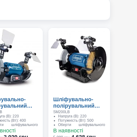
увально-
Шліфувально-
рувальний
полірувальний
ок Sсheppach
станок Sсheppach
В
SM200LB
га (В): 220
Напруга (В): 220
ність (Вт): 400
Потужність (Вт): 500
ти шліфувального
Оберти шліфувального
 (об\хв): 2850
диска (об\хв): 2950
вності
В наявності
мір шліфувальних
Розмір шліфувальних
3 929 грн.
4 628 грн.