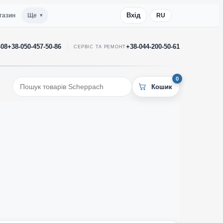
Вхід
газин
Ще
RU
-08
+38-050-457-50-86
+38-044-200-50-61
СЕРВІС ТА РЕМОНТ
0