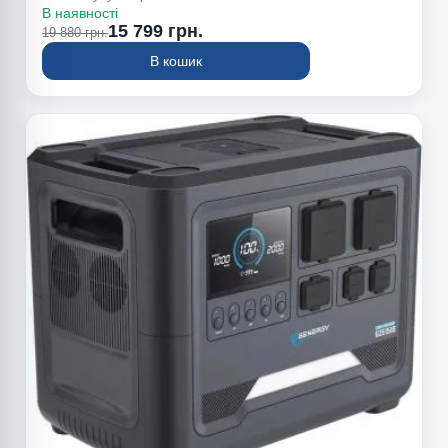
Пікова потужність (Вт): 1200
В наявності
Вага (кг): 5,6
15 799 грн.
19 880 грн.
В кошик