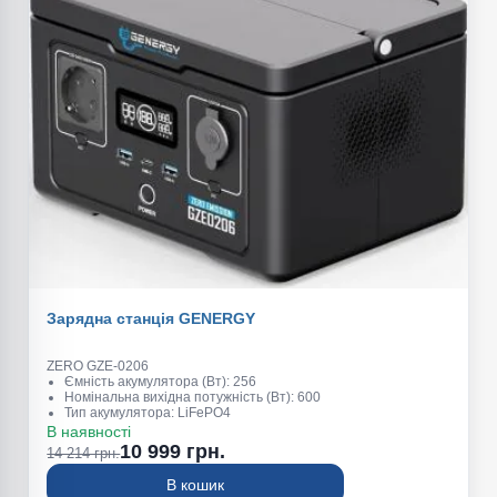
Зарядна станція GENERGY
ZERO GZE-0206
Ємність акумулятора (Вт): 256
Номінальна вихідна потужність (Вт): 600
Тип акумулятора: LiFePO4
Пікова потужність (Вт): 1200
В наявності
Вага (кг): 3,4
10 999 грн.
14 214 грн.
В кошик