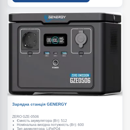
Зарядна станція GENERGY
ZERO GZE-0506
Ємність акумулятора (Вт): 512
Номінальна вихідна потужність (Вт): 600
Тип акумулятора: LiFePO4