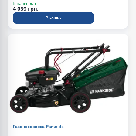
Висота косіння (мм): 25–55
В наявності
Об'єм травозбірника (л): 30
4 059 грн.
В кошик
Газонокосарка Parkside