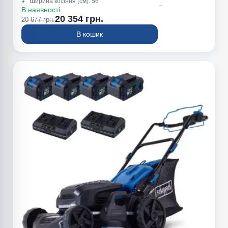
Ширина косіння (см): 56
Висота косіння (мм): 25–75 , 7 позиций, центральная
В наявності
регулировка
20 354 грн.
20 677 грн.
Об'єм травозбірника (л): 65
В кошик