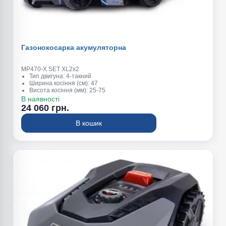
Газонокосарка акумуляторна
MP470-X SET XL2x2
Тип двигуна: 4-такний
Ширина косіння (см): 47
Висота косіння (мм): 25-75
Об'єм травозбірника (л): 75
В наявності
24 060 грн.
В кошик