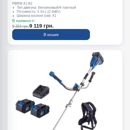
PBRM 41 B2
Тип двигуна: бензиновый/4-тактный
Потужність: 3.3л.с.(2.4кВт)
Ширина косіння (см): 41
Висота косіння (мм): 25-75 (7положений)
В наявності
Об'єм травозбірника (л): 45
9 119 грн.
9 253 грн.
В кошик