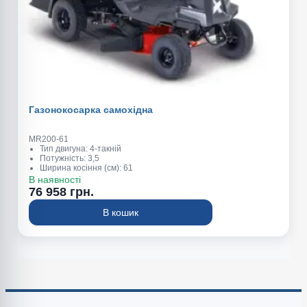
Газонокосарка самохідна
MR200-61
Тип двигуна: 4-такній
Потужність: 3,5
Ширина косіння (см): 61
Висота косіння (мм): 35-75
В наявності
Об'єм травозбірника (л): 150
76 958 грн.
В кошик