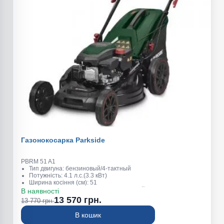
Газонокосарка Parkside
PBRM 51 A1
Тип двигуна: бензиновый/4-тактный
Потужність: 4.1 л.с.(3.3 кВт)
Ширина косіння (см): 51
Висота косіння (мм): 25-75 (7 положений)
В наявності
Об'єм травозбірника (л): 65
13 570 грн.
13 770 грн.
В кошик