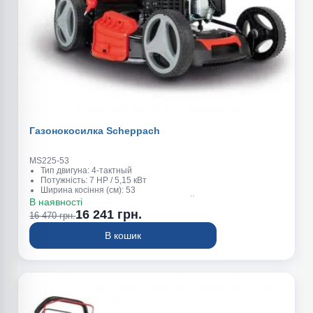
Газонокосилка Scheppach
MS225-53
Тип двигуна: 4-тактный
Потужність: 7 HP / 5,15 кВт
Ширина косіння (см): 53
Висота косіння (мм): 25–75 , 7 позиций
В наявності
Об'єм травозбірника (л): 65
16 241 грн.
16 470 грн.
В кошик