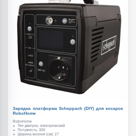
Зарядна платформа Scheppach (DIY) для косарок
RoboHome
RoboHome
Тип двигуна: электрический
Потужність: 300
Ширина косіння (см): 27