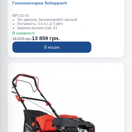
Газонокосарка Scheppach
MP132-42
Тип двигуна: бензиновый/4-тактный
Потужність: 3.4 л.с.(2.5 кВт)
Ширина косіння (см): 43
Висота косіння (мм): 25-75 (7 положений)
В наявності
Об'єм травозбірника (л): 45
13 859 грн.
14 079 грн.
В кошик