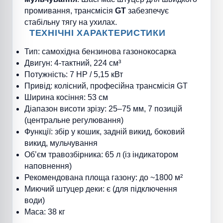
промивання, трансмісія
GT
забезпечує
стабільну тягу на ухилах.
ТЕХНІЧНІ ХАРАКТЕРИСТИКИ
Тип: самохідна бензинова газонокосарка
Двигун: 4-тактний, 224 см³
Потужність: 7 HP / 5,15 кВт
Привід: колісний, професійна трансмісія GT
Ширина косіння: 53 см
Діапазон висоти зрізу: 25–75 мм, 7 позицій
(центральне регулювання)
Функції: збір у кошик, задній викид, боковий
викид, мульчування
Об’єм травозбірника: 65 л (із індикатором
наповнення)
Рекомендована площа газону: до ~1800 м²
Миючий штуцер деки: є (для підключення
води)
Маса: 38 кг