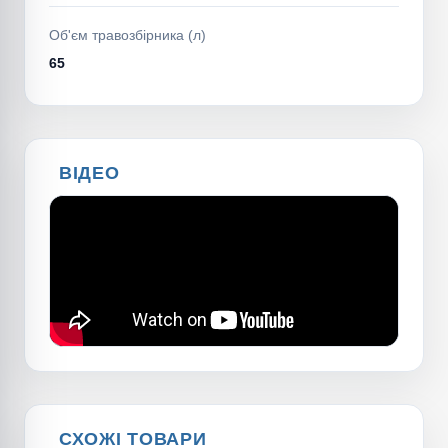
Об'єм травозбірника (л)
65
ВІДЕО
СХОЖІ ТОВАРИ