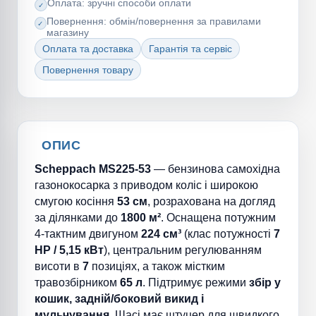
Оплата: зручні способи оплати
Повернення: обмін/повернення за правилами
магазину
Оплата та доставка
Гарантія та сервіс
Повернення товару
ОПИС
Scheppach MS225-53
— бензинова самохідна
газонокосарка з приводом коліс і широкою
смугою косіння
53 см
, розрахована на догляд
за ділянками до
1800 м²
. Оснащена потужним
4-тактним двигуном
224 см³
(клас потужності
7
HP / 5,15 кВт
), центральним регулюванням
висоти в
7
позиціях, а також містким
травозбірником
65 л
. Підтримує режими
збір у
кошик, задній/боковий викид і
мульчування
. Шасі має штуцер для швидкого