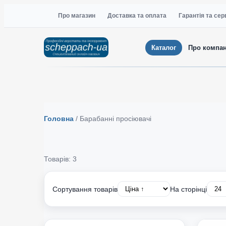
Про магазин
Доставка та оплата
Гарантія та сер
Каталог
Про компа
Головна
/
Барабанні просіювачі
Товарів: 3
Сортування товарів
На сторінці