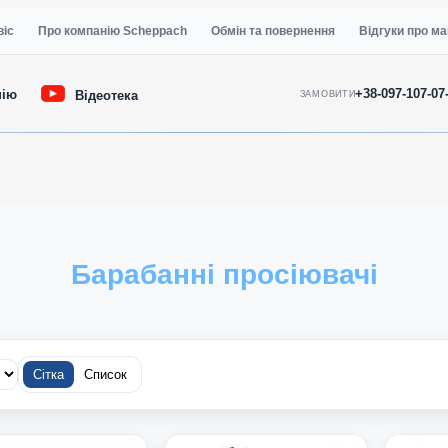
віс
Про компанію Scheppach
Обмін та повернення
Відгуки про ма
+38-097-107-07
нію
Відеотека
ЗАМОВИТИ
Барабанні просіювачі
Сітка
Список