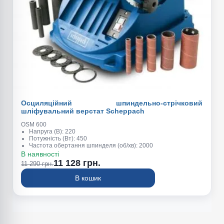
Осциляційний шпиндельно-стрічковий
шліфувальний верстат Scheppach
OSM 600
Напруга (В): 220
Потужність (Вт): 450
Частота обертання шпинделя (об/хв): 2000
Амплітуда коливань шпинделя (мм): 16
В наявності
Частота коливань шпинделя (коливань\хв): 58
11 128 грн.
11 290 грн.
Діаметр шліф. гільзи (мм): 13 / 19 / 26 / 38 / 51 / 610х100
Макс. висота шліфування (мм): 90
В кошик
Розміри робочого столу (мм): 410 х 425