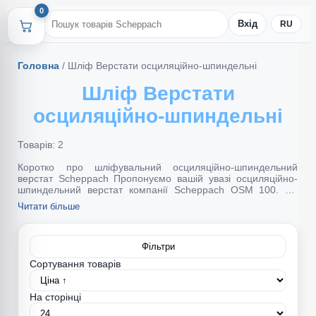
0
Вхід
RU
Головна
/
Шліф Верстати осциляційно-шпиндельні
Шліф Верстати
осциляційно-шпиндельні
Товарів: 2
Коротко про шліфувальний осциляційно-шпиндельний
верстат Scheppach Пропонуємо вашій увазі осциляційно-
шпиндельний верстат компанії Scheppach OSM 100. Це
обладнання для побутового використання, яке вирізняється
Читати більше
компактністю, а також простотою в обслуговуванні та
використанні.
Фільтри
Сортування товарів
На сторінці