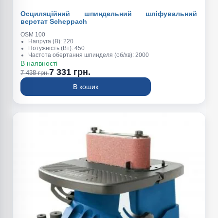
Осциляційний шпиндельний шліфувальний
верстат Scheppach
OSM 100
Напруга (В): 220
Потужність (Вт): 450
Частота обертання шпинделя (об/хв): 2000
Амплітуда коливань шпинделя (мм): 16
В наявності
Частота коливань шпинделя (коливань\хв): 56
7 331 грн.
7 438 грн.
Діаметр шліф. гільзи (мм): 13 / 19 / 26 / 38 / 51 / 75
Макс. висота шліфування (мм): 90
В кошик
Розміри робочого столу (мм): 370 х 290