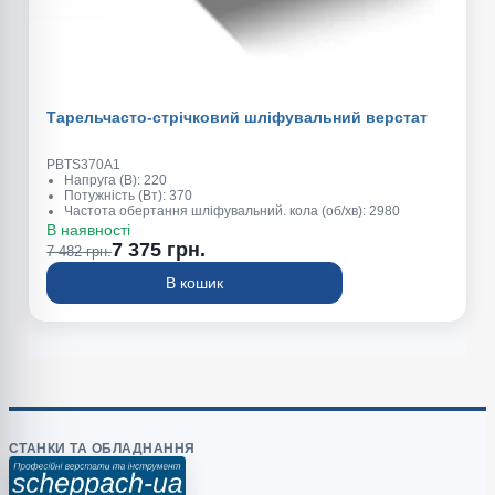
Тарельчасто-стрічковий шліфувальний верстат
PBTS370A1
Напруга (В): 220
Потужність (Вт): 370
Частота обертання шліфувальний. кола (об/хв): 2980
Діаметр шліф. круга (Діаметр шліфувального круга) (мм): 150
В наявності
Швидкість руху шліф. стрічки (м\с): 450
7 375 грн.
7 482 грн.
Розміри шліф. стрічки (ДхШ) (мм): 915x100
Кут нахилу робочого столу (°): 0-45
В кошик
Габаритні розміри (ДхШхВ) (мм): 460x360x280
СТАНКИ ТА ОБЛАДНАННЯ