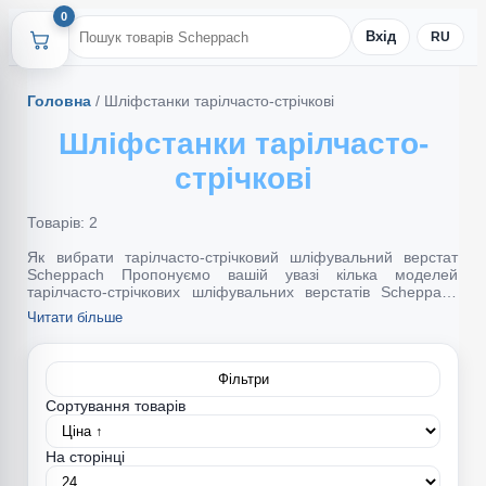
0
Вхід
RU
Головна
/
Шліфстанки тарілчасто-стрічкові
Шліфстанки тарілчасто-
стрічкові
Товарів: 2
Як вибрати тарілчасто-стрічковий шліфувальний верстат
Scheppach Пропонуємо вашій увазі кілька моделей
тарілчасто-стрічкових шліфувальних верстатів Scheppach
BTS-700 та BTS-800. Верстати можуть використовуватися
Читати більше
як професіоналами, так і в побутових умовах, насамперед
для здійснення фінішної чистової обробки заготовки після
рейсмусування або іншої обробки. Особливістю верстатів є
технічне об'єднання в одному корпусі стрічкового та
Фільтри
тарілчастого механізмів.
Сортування товарів
На сторінці