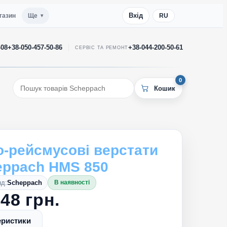
Вхід
газин
Ще
RU
-08
+38-050-457-50-86
+38-044-200-50-61
СЕРВІС ТА РЕМОНТ
0
-рейсмусові верстати
eppach HMS 850
д:
Scheppach
В наявності
48 грн.
еристики