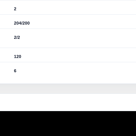
2
204/200
2/2
120
6