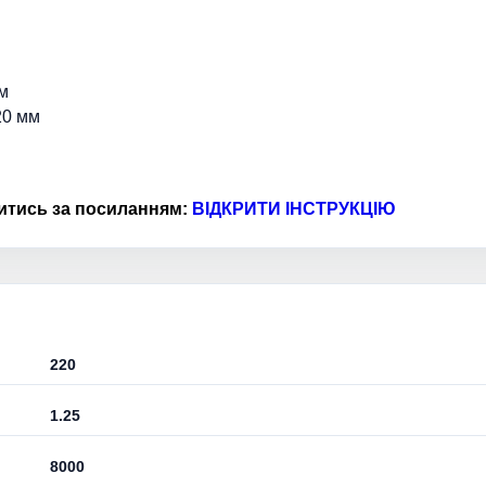
м
20 мм
итись за посиланням:
ВІДКРИТИ ІНСТРУКЦІЮ
220
1.25
8000