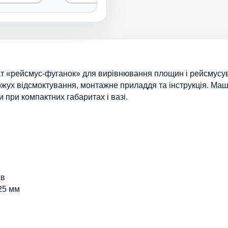
 «рейсмус-фуганок» для вирівнювання площин і рейсмусува
ожух відсмоктування, монтажне приладдя та інструкція. Ма
и при компактних габаритах і вазі.
хв
425 мм