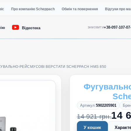
віс
Про компанію Scheppach
Обмін та повернення
Відгуки про ма
+38-097-107-07
нію
Відеотека
ЗАМОВИТИ
ГУВАЛЬНО-РЕЙСМУСОВІ ВЕРСТАТИ SCHEPPACH HMS 850
Фугувально
Sch
Артикул:
5902205901
Брен
14 6
14 921 грн.
У кошик
Характ