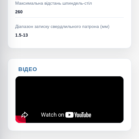
Максимальна відстань шпиндель-стіл
260
Діапазон затиску свердлильного патрона (мм)
1.5-13
ВІДЕО