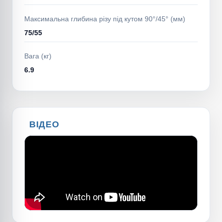
Максимальна глибина різу під кутом 90°/45° (мм)
75/55
Вага (кг)
6.9
ВІДЕО