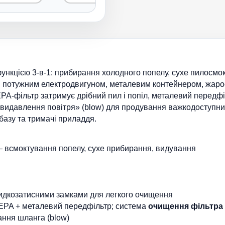
ункцією 3-в-1: прибирання холодного попелу, сухе пилосмо
ний потужним електродвигуном, металевим контейнером, жар
A-фільтр затримує дрібний пил і попіл, металевий передфіл
видавлення повітря» (blow) для продування важкодоступних
базу та тримачі приладдя.
 — всмоктування попелу, сухе прибирання, видування
швидкозатисними замками для легкого очищення
HEPA + металевий передфільтр; система
очищення фільтра
ання шланга (blow)