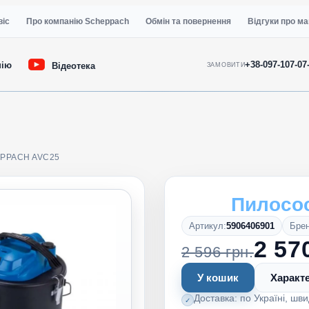
віс
Про компанію Scheppach
Обмін та повернення
Відгуки про ма
+38-097-107-07
нію
Відеотека
ЗАМОВИТИ
PPACH AVC25
Пилосо
Артикул:
5906406901
Брен
2 57
2 596 грн.
У кошик
Характ
Доставка: по Україні, шви