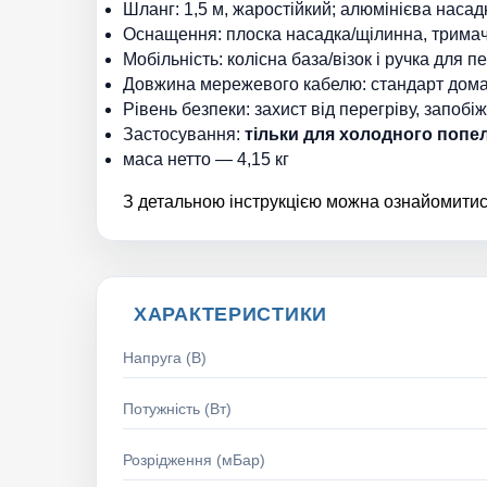
Шланг: 1,5 м, жаростійкий; алюмінієва насад
Оснащення: плоска насадка/щілинна, тримач 
Мобільність: колісна база/візок і ручка для 
Довжина мережевого кабелю: стандарт домаш
Рівень безпеки: захист від перегріву, запоб
Застосування:
тільки для холодного попе
маса нетто — 4,15 кг
З детальною інструкцією можна ознайомити
ХАРАКТЕРИСТИКИ
Напруга (В)
Потужність (Вт)
Розрідження (мБар)