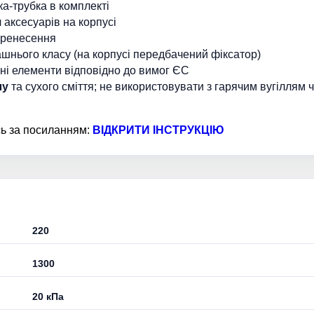
ка-трубка в комплекті
аксесуарів на корпусі
перенесення
нього класу (на корпусі передбачений фіксатор)
іжні елементи відповідно до вимог ЄС
лу
та сухого сміття; не використовувати з гарячим вугіллям
сь за посиланням:
ВІДКРИТИ ІНСТРУКЦІЮ
220
1300
20 кПа