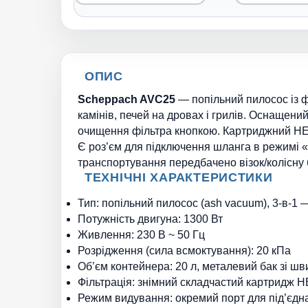
ОПИС
Scheppach AVC25
— попільний пилосос із ф
камінів, печей на дровах і грилів. Оснаще
очищення фільтра кнопкою. Картриджний HEP
Є роз’єм для підключення шланга в режимі «
транспортування передбачено візок/колісну 
ТЕХНІЧНІ ХАРАКТЕРИСТИКИ
Тип: попільний пилосос (ash vacuum), 3-в-1
Потужність двигуна: 1300 Вт
Живлення: 230 В ~ 50 Гц
Розрідження (сила всмоктування): 20 кПа
Об’єм контейнера: 20 л, металевий бак зі 
Фільтрація: знімний складчастий картридж 
Режим видування: окремий порт для під’єдн