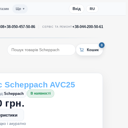
Вхід
газин
Ще
RU
-08
+38-050-457-50-86
+38-044-200-50-61
СЕРВІС ТА РЕМОНТ
0
с Scheppach AVC25
д:
Scheppach
В наявності
0 грн.
еристики
дко і акуратно