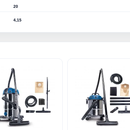
20
4,15