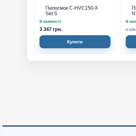
Пилосмок C-HVC150-X
П
Set S
N
В наявності
В ная
3 347 грн.
5 136
Купити