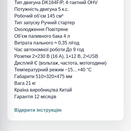
Тип двигуна
DK164F/P, 4-тактний OHV
Потужність двигуна
5 к.с.
Робочий об’єм
145 см³
Тип запуску
Ручний стартер
Охолодження
Повітряне
Об’єм паливного бака
4 л
Витрата пального
≈ 0,35 л/год
Час автономної роботи
До 9 год
Розетки
2×230 В (16 A), 1×12 В, 2×USB
Дисплей
Є (вольтаж, частота, мотогодини)
Температурний режим
−15…+40 °C
Габарити
510×320×475 мм
Вага
21 кг
Країна виробництва
Китай
Гарантія
12 місяців
Відкрити
інструкцію