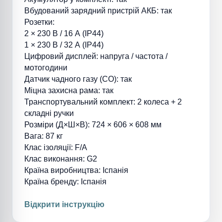
Вбудований зарядний пристрій АКБ: так
Розетки:
2 × 230 В / 16 А (IP44)
1 × 230 В / 32 А (IP44)
Цифровий дисплей: напруга / частота /
мотогодини
Датчик чадного газу (CO): так
Міцна захисна рама: так
Транспортувальний комплект: 2 колеса + 2
складні ручки
Розміри (Д×Ш×В): 724 × 606 × 608 мм
Вага: 87 кг
Клас ізоляції: F/A
Клас виконання: G2
Країна виробництва: Іспанія
Країна бренду: Іспанія
Відкрити
інструкцію